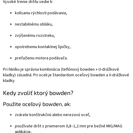
Vysoké trenie drôtu vedie k:
kolísaniu rýchlosti podávania,
nestabilnému oblúku,
zvýšenému rozstreku,
opotrebeniu kontaktnej špičky,
preťaženiu motora podávača.
Pri hliníku je správna kombinácia (teflónový bowden + U-drážkové
kladky) zásadná. Pri oceli je štandardom oceľový bowden a V-drážkové
kladky.
Kedy zvoliť ktorý bowden?
Použite oceľový bowden, ak:
zvárate konštrukčnú alebo nerezovú oceľ,
používate drôt s priemerom 0,8–1,2 mm pre bežné MIG/MAG
aplikácie,