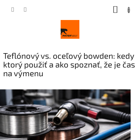
Prejsť
NÁKUP
na
obsah
KOŠÍK
Teflónový vs. oceľový bowden: kedy
ktorý použiť a ako spoznať, že je čas
na výmenu