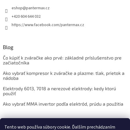
eshop
@
pantermax.cz
+420 604 644 032
https://www.facebook.com/pantermax.cz
Blog
Čo kúpiť k zváračke ako prvé: základné príslušenstvo pre
začiatočníka
Ako vybrať kompresor k zváračke a plazme: tlak, prietok a
nádoba
Elektrody 6013, 7018 a nerezové elektrody: kedy ktorú
použiť
Ako vybrať MMA invertor podľa elektród, prúdu a použitia
Facebook
Tento web používa súbory cookie. Ďalším prechádzaním