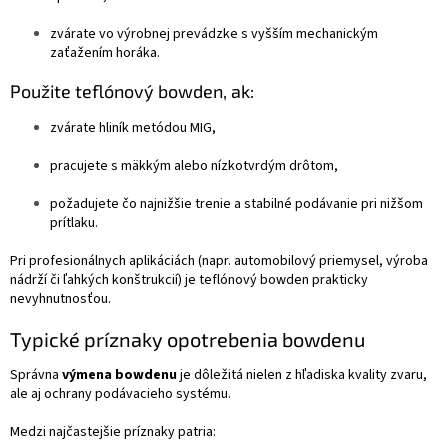
zvárate vo výrobnej prevádzke s vyšším mechanickým
zaťažením horáka.
Použite teflónový bowden, ak:
zvárate hliník metódou MIG,
pracujete s mäkkým alebo nízkotvrdým drôtom,
požadujete čo najnižšie trenie a stabilné podávanie pri nižšom
prítlaku.
Pri profesionálnych aplikáciách (napr. automobilový priemysel, výroba
nádrží či ľahkých konštrukcií) je teflónový bowden prakticky
nevyhnutnosťou.
Typické príznaky opotrebenia bowdenu
Správna
výmena bowdenu
je dôležitá nielen z hľadiska kvality zvaru,
ale aj ochrany podávacieho systému.
Medzi najčastejšie príznaky patria: