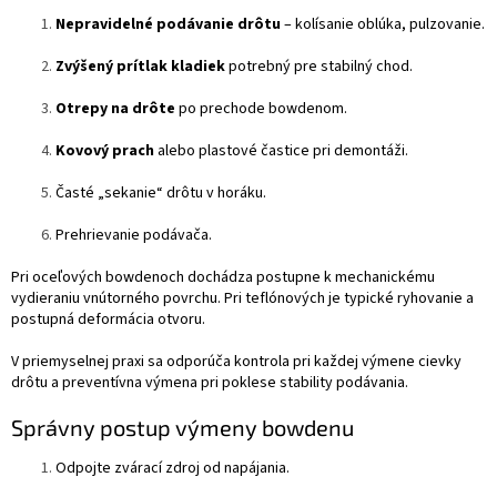
Nepravidelné podávanie drôtu
– kolísanie oblúka, pulzovanie.
Zvýšený prítlak kladiek
potrebný pre stabilný chod.
Otrepy na drôte
po prechode bowdenom.
Kovový prach
alebo plastové častice pri demontáži.
Časté „sekanie“ drôtu v horáku.
Prehrievanie podávača.
Pri oceľových bowdenoch dochádza postupne k mechanickému
vydieraniu vnútorného povrchu. Pri teflónových je typické ryhovanie a
postupná deformácia otvoru.
V priemyselnej praxi sa odporúča kontrola pri každej výmene cievky
drôtu a preventívna výmena pri poklese stability podávania.
Správny postup výmeny bowdenu
Odpojte zvárací zdroj od napájania.