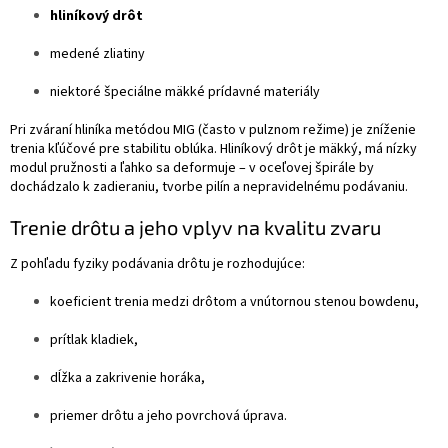
hliníkový drôt
medené zliatiny
niektoré špeciálne mäkké prídavné materiály
Pri zváraní hliníka metódou MIG (často v pulznom režime) je zníženie
trenia kľúčové pre stabilitu oblúka. Hliníkový drôt je mäkký, má nízky
modul pružnosti a ľahko sa deformuje – v oceľovej špirále by
dochádzalo k zadieraniu, tvorbe pilín a nepravidelnému podávaniu.
Trenie drôtu a jeho vplyv na kvalitu zvaru
Z pohľadu fyziky podávania drôtu je rozhodujúce:
koeficient trenia medzi drôtom a vnútornou stenou bowdenu,
prítlak kladiek,
dĺžka a zakrivenie horáka,
priemer drôtu a jeho povrchová úprava.