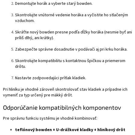
Demontujte horák a vyberte starý bowden.
Skontrolujte vnútorné vedenie horáka a vyčistite ho stlačeným
vzduchom.
Skráťte nový bowden presne podľa dĺžky horáka (nesmie byť ani
príliš dlhý, ani krátky).
Zabezpečte správne dosadnutie v podávači aj pri krku horáka.
Skontrolujte kompatibilitu s kontaktnou špičkou a priemerom
drôtu.
Nastavte zodpovedajúci prítlak kladiek.
Pri hliníku je vhodné zároveň skontrolovať stav kladiek a prípadne ich
vymeniť za typ určený pre mäkký drôt.
Odporúčanie kompatibilných komponentov
Pre správnu funkciu systému je vhodné kombinovať:
teflónový bowden + U-drážkové kladky + hliníkový drôt