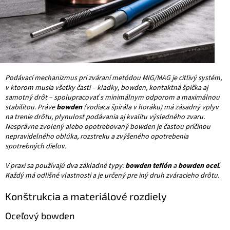
Podávací mechanizmus pri zváraní metódou MIG/MAG je citlivý systém,
v ktorom musia všetky časti – kladky, bowden, kontaktná špička aj
samotný drôt – spolupracovať s minimálnym odporom a maximálnou
stabilitou. Práve
bowden
(vodiaca špirála v horáku) má zásadný vplyv
na trenie drôtu, plynulosť podávania aj kvalitu výsledného zvaru.
Nesprávne zvolený alebo opotrebovaný bowden je častou príčinou
nepravidelného oblúka, rozstreku a zvýšeného opotrebenia
spotrebných dielov.
V praxi sa používajú dva základné typy:
bowden teflón
a
bowden oceľ
.
Každý má odlišné vlastnosti a je určený pre iný druh zváracieho drôtu.
Konštrukcia a materiálové rozdiely
Oceľový bowden