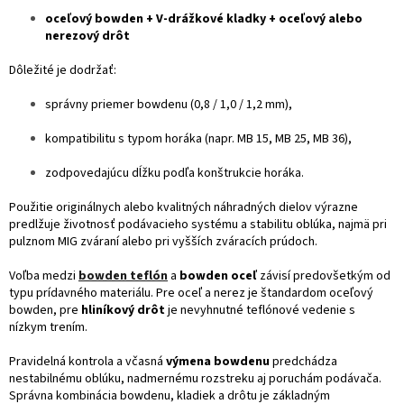
oceľový bowden + V-drážkové kladky + oceľový alebo
nerezový drôt
Dôležité je dodržať:
správny priemer bowdenu (0,8 / 1,0 / 1,2 mm),
kompatibilitu s typom horáka (napr. MB 15, MB 25, MB 36),
zodpovedajúcu dĺžku podľa konštrukcie horáka.
Použitie originálnych alebo kvalitných náhradných dielov výrazne
predlžuje životnosť podávacieho systému a stabilitu oblúka, najmä pri
pulznom MIG zváraní alebo pri vyšších zváracích prúdoch.
Voľba medzi
bowden teflón
a
bowden oceľ
závisí predovšetkým od
typu prídavného materiálu. Pre oceľ a nerez je štandardom oceľový
bowden, pre
hliníkový drôt
je nevyhnutné teflónové vedenie s
nízkym trením.
Pravidelná kontrola a včasná
výmena bowdenu
predchádza
nestabilnému oblúku, nadmernému rozstreku aj poruchám podávača.
Správna kombinácia bowdenu, kladiek a drôtu je základným