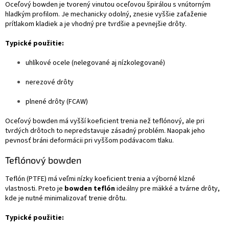
Oceľový bowden je tvorený vinutou oceľovou špirálou s vnútorným
hladkým profilom. Je mechanicky odolný, znesie vyššie zaťaženie
prítlakom kladiek a je vhodný pre tvrdšie a pevnejšie drôty.
Typické použitie:
uhlíkové ocele (nelegované aj nízkolegované)
nerezové drôty
plnené drôty (FCAW)
Oceľový bowden má vyšší koeficient trenia než teflónový, ale pri
tvrdých drôtoch to nepredstavuje zásadný problém. Naopak jeho
pevnosť bráni deformácii pri vyššom podávacom tlaku.
Teflónový bowden
Teflón (PTFE) má veľmi nízky koeficient trenia a výborné klzné
vlastnosti. Preto je
bowden teflón
ideálny pre mäkké a tvárne drôty,
kde je nutné minimalizovať trenie drôtu.
Typické použitie: