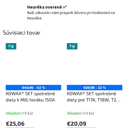
Heuréka overené ✅
Naši zákazníci nám prejavili dôveru pri hodnotení na
Heuréke.
Súvisiaci tovar
Tip
Tip
€43,95
–42 %
€29,98
–32 %
KOWAX® SET spotrebné
KOWAX® SET spotrebné
diely k MIG horáku 150A
diely pre T17A, T18W, T26A
- 14ks
Skladom
(>5 ks)
Skladom
(>5 ks)
€25,06
€20,09