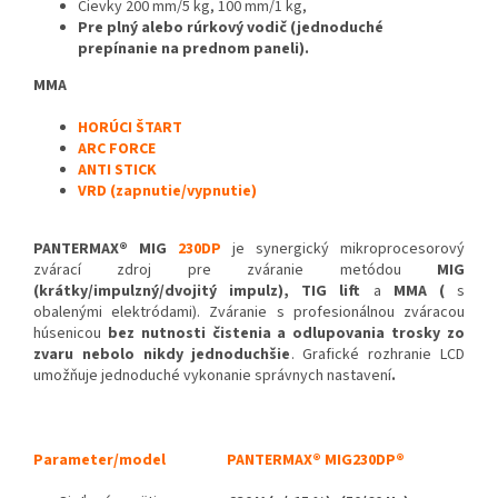
Cievky 200 mm/5 kg, 100 mm/1 kg,
Pre plný alebo rúrkový vodič (jednoduché
prepínanie na prednom paneli).
MMA
HORÚCI ŠTART
ARC FORCE
ANTI STICK
VRD (zapnutie/vypnutie)
PANTERMAX® MIG
230DP
je synergický mikroprocesorový
zvárací zdroj pre zváranie metódou
MIG
(krátky/impulzný/dvojitý impulz), TIG lift
a
MMA (
s
obalenými elektródami). Zváranie s profesionálnou zváracou
húsenicou
bez nutnosti čistenia a odlupovania trosky zo
zvaru nebolo nikdy jednoduchšie
. Grafické rozhranie LCD
umožňuje jednoduché vykonanie správnych nastavení
.
Parameter/model
PANTERMAX® MIG
230DP®