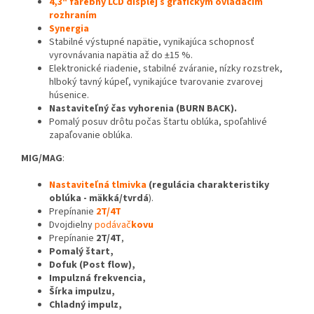
4,3" farebný LCD displej s grafickým ovládacím
rozhraním
Synergia
Stabilné výstupné napätie, vynikajúca schopnosť
vyrovnávania napätia až do ±15 %.
Elektronické riadenie, stabilné zváranie, nízky rozstrek,
hlboký tavný kúpeľ, vynikajúce tvarovanie zvarovej
húsenice.
Nastaviteľný čas vyhorenia (BURN BACK).
Pomalý posuv drôtu počas štartu oblúka, spoľahlivé
zapaľovanie oblúka.
MIG/MAG
:
Nastaviteľná tlmivka
(regulácia charakteristiky
oblúka - mäkká/tvrdá
).
Prepínanie
2T/4T
Dvojdielny
podávač
kovu
Prepínanie
2T/4T
,
Pomalý štart,
Dofuk (Post flow),
Impulzná frekvencia,
Šírka impulzu,
Chladný impulz,