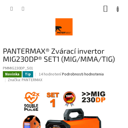
Prejsť
NÁKUP
na
obsah
KOŠÍK
PANTERMAX® Zvárací invertor
MIG230DP® SET1 (MIG/MMA/TIG)
PMMIG230DP_S01
Priemerné
14 hodnotení
Podrobnosti hodnotenia
Novinka
Tip
hodnotenie
Značka:
PANTERMAX
produktu
je
4,3
z
5
hviezdičiek.