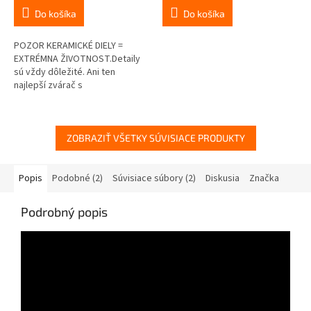
Do košíka
Do košíka
POZOR KERAMICKÉ DIELY =
EXTRÉMNA ŽIVOTNOST.Detaily
sú vždy dôležité. Ani ten
najlepší zvárač s
najdokonalejšou súpravou na
zváranie nemôže dosiahnuť
dokonalé výsledky, ak sa...
ZOBRAZIŤ VŠETKY SÚVISIACE PRODUKTY
Popis
Podobné (2)
Súvisiace súbory (2)
Diskusia
Značka
Podrobný popis