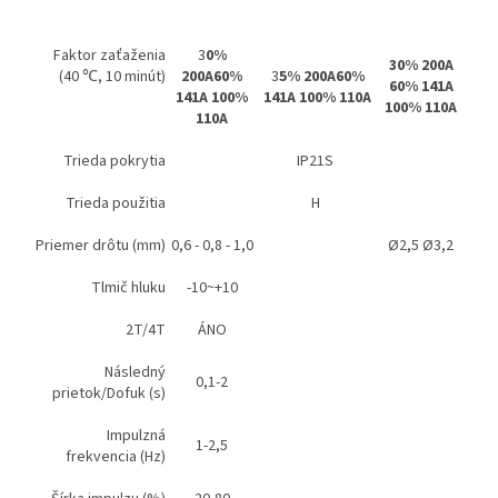
Faktor zaťaženia
3
0%
30% 200A
(40 ℃, 10 minút)
200A
60%
3
5% 200A
60%
60% 141A
141A
100%
141A 100% 110A
100% 110A
110A
Trieda pokrytia
IP21S
Trieda použitia
H
Priemer drôtu (mm)
0,6 - 0,8 - 1,0
Ø2,5 Ø3,2
Tlmič hluku
-10~+10
2T/4T
ÁNO
Následný
0,1-2
prietok/Dofuk (s)
Impulzná
1-2,5
frekvencia (Hz)