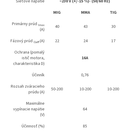
Sieťové napätie
~230 V (
+/-15 %)
- (50/60 Hz)
MIG
MMA
TIG
Primárny prúd
Imax
40
43
30
(A)
Fázový prúd
(A)
22
24
17
I1eff
Ochrana (pomalý
istič motora,
16A
charakteristika D)
Účinník
0,76
Rozsah zváracieho
50-200
10-200
10-200
prúdu (A)
Maximálne
vypínacie napätie
64
(V)
Účinnosť (%)
85