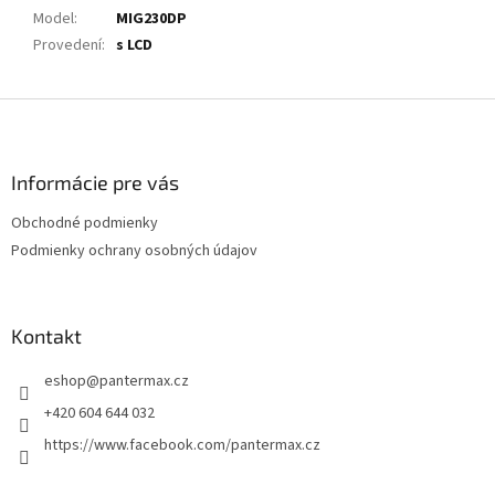
Model
:
MIG230DP
Provedení
:
s LCD
Z
á
p
ä
Informácie pre vás
t
Obchodné podmienky
i
Podmienky ochrany osobných údajov
e
Kontakt
eshop
@
pantermax.cz
+420 604 644 032
https://www.facebook.com/pantermax.cz