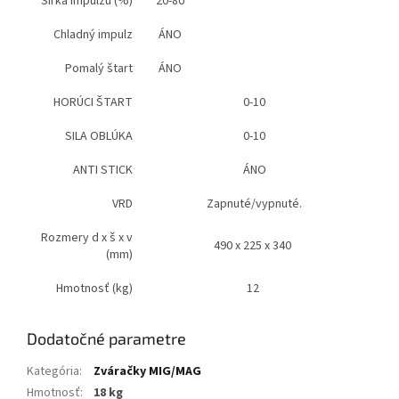
Šírka impulzu (%)
20-80
Chladný impulz
ÁNO
Pomalý štart
ÁNO
HORÚCI ŠTART
0-10
SILA OBLÚKA
0-10
ANTI STICK
ÁNO
VRD
Zapnuté/vypnuté.
Rozmery d x š x v
490 x 225 x 340
(mm)
Hmotnosť (kg)
12
Dodatočné parametre
Kategória
:
Zváračky MIG/MAG
Hmotnosť
:
18 kg