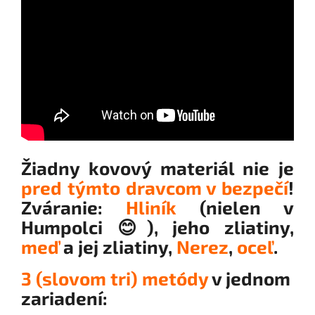
Žiadny kovový materiál nie je
pred týmto dravcom v bezpečí
!
Zváranie:
Hliník
(nielen v
Humpolci
😊), jeho zliatiny,
meď
a jej zliatiny,
Nerez
,
oceľ
.
3 (slovom tri) metódy
v jednom
zariadení: