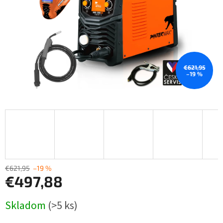
€621,95
–19 %
€621,95
–19 %
€497,88
Jednotková
Skladom
(>5 ks)
cena: