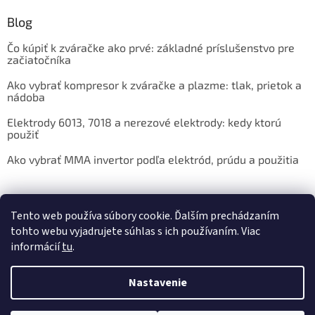
Blog
Čo kúpiť k zváračke ako prvé: základné príslušenstvo pre
začiatočníka
Ako vybrať kompresor k zváračke a plazme: tlak, prietok a
nádoba
Elektrody 6013, 7018 a nerezové elektrody: kedy ktorú
použiť
Ako vybrať MMA invertor podľa elektród, prúdu a použitia
Facebook
Tento web používa súbory cookie. Ďalším prechádzaním
tohto webu vyjadrujete súhlas s ich používaním. Viac
informácií
tu
.
Nastavenie
Vytvoril Shoptet