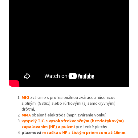
MIG
zváranie s profesionálnou zváracou húsenicou
s plnými (G3Si1) alebo rúrkovými (aj samokryvnými)
drôtmi,
MMA
obalená elektróda (napr. zváranie vonku)
vyspelý TIG s vysokofrekvenčným
(bezdotykovým)
zapaľovaním (HF) a pulzmi
pre tenké plechy
plazmová
rezačka s HF s čistým prierezom až 10mm
.