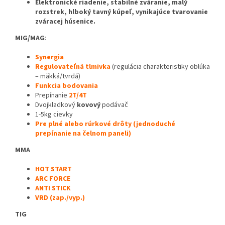
Elektronické riadenie, stabilné zváranie, malý
rozstrek, hlboký tavný kúpeľ, vynikajúce tvarovanie
zváracej húsenice.
MIG/MAG
:
Synergia
Regulovateľná tlmivka
(regulácia charakteristiky oblúka
– mäkká/tvrdá)
Funkcia bodovania
Prepínanie
2T/4T
Dvojkladkový
kovový
podávač
1-5kg cievky
Pre plné alebo rúrkové drôty (jednoduché
prepínanie na čelnom paneli)
MMA
HOT START
ARC FORCE
ANTI STICK
VRD (zap./vyp.)
TIG