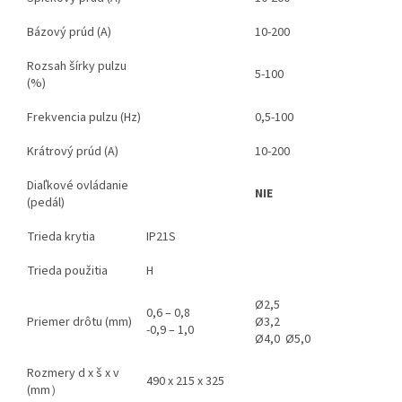
Bázový prúd (A)
10-200
Rozsah šírky pulzu
5-100
(%)
Frekvencia pulzu (Hz)
0,5-100
Krátrový prúd (A)
10-200
Diaľkové ovládanie
NIE
(pedál)
Trieda krytia
IP21S
Trieda použitia
H
Ø2,5
0,6 – 0,8
Priemer drôtu (mm)
Ø3,2
-0,9 – 1,0
Ø4,0 Ø5,0
Rozmery d x š x v
490 x 215 x 325
(mm）