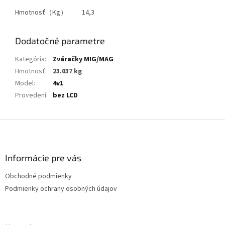
Hmotnosť（Kg）
14,3
Dodatočné parametre
Kategória
:
Zváračky MIG/MAG
Hmotnosť
:
23.037 kg
Model
:
4v1
Provedení
:
bez LCD
Z
á
p
ä
Informácie pre vás
t
Obchodné podmienky
i
Podmienky ochrany osobných údajov
e