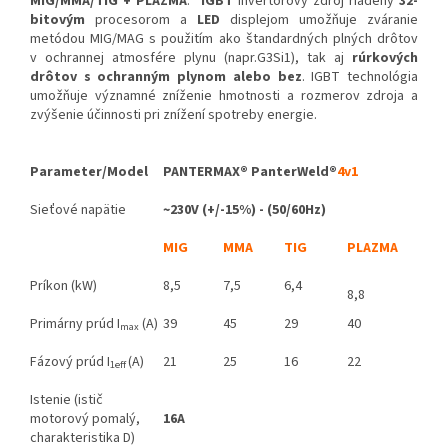
MIG/MMA/TIG + PLAZMA
.
IGBT
invertorový zdroj riadený
32-
bitovým
procesorom a
LED
displejom umožňuje zváranie
metódou MIG/MAG s použitím ako štandardných plných drôtov
v ochrannej atmosfére plynu (napr.G3Si1), tak aj
rúrkových
drôtov s ochranným plynom
alebo bez
. IGBT technológia
umožňuje významné zníženie hmotnosti a rozmerov zdroja a
zvýšenie účinnosti pri znížení spotreby energie.
Parameter/Model
PANTERMAX® PanterWeld
®
4v1
Sieťové napätie
~230V (+/-15
%
) - (50/60Hz)
MIG
MMA
TIG
PLAZMA
Príkon (kW)
8,5
7,5
6,4
8,8
Primárny prúd I
(A)
39
45
29
40
max
Fázový prúd I
(A)
21
25
16
22
1eff
Istenie (istič
motorový pomalý,
16A
charakteristika D)