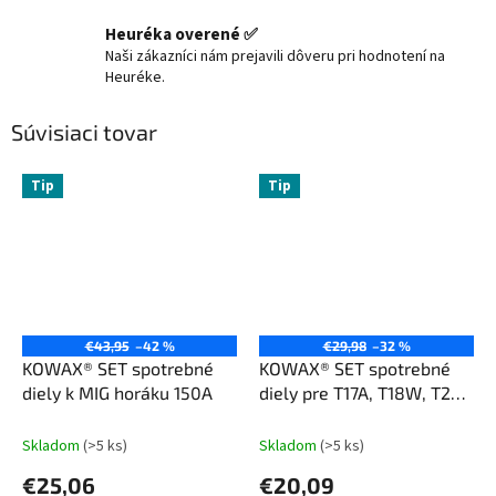
Heuréka overené ✅
Naši zákazníci nám prejavili dôveru pri hodnotení na
Heuréke.
Súvisiaci tovar
Tip
Tip
€43,95
–42 %
€29,98
–32 %
KOWAX® SET spotrebné
KOWAX® SET spotrebné
diely k MIG horáku 150A
diely pre T17A, T18W, T26A
- 14ks
Skladom
(>5 ks)
Skladom
(>5 ks)
€25,06
€20,09