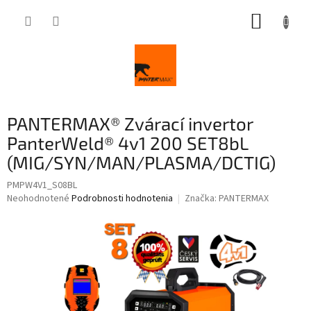
Prejsť
NÁKUP
na
obsah
KOŠÍK
PANTERMAX® Zvárací invertor
PanterWeld® 4v1 200 SET8bL
(MIG/SYN/MAN/PLASMA/DCTIG)
PMPW4V1_S08BL
Priemerné
Neohodnotené
Podrobnosti hodnotenia
Značka:
PANTERMAX
hodnotenie
produktu
je
0,0
z
5
hviezdičiek.