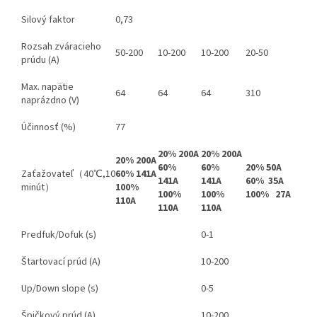
Silový faktor
0,73
Rozsah zváracieho
50-200
10-200
10-200
20-50
prúdu (A)
Max. napätie
64
64
64
310
naprázdno (V)
Účinnosť (%)
77
20
% 200A
20% 200A
20%
200A
60%
60%
20% 50A
Zaťažovateľ（40℃,10
60% 141A
141A
141A
60% 35A
minút）
100
%
100%
100%
100% 27A
110A
110A
110A
Predfuk/Dofuk (s)
0-1
Štartovací prúd (A)
10-200
Up/Down slope (s)
0-5
Špičkový prúd (A)
10-200