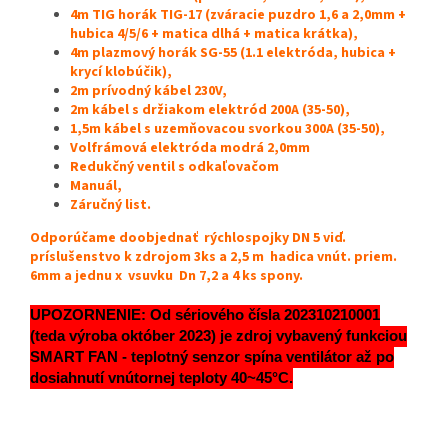
4m TIG horák TIG-17 (zváracie puzdro 1,6 a 2,0mm +
hubica 4/5/6 + matica dlhá + matica krátka),
4m plazmový horák SG-55 (1.1 elektróda, hubica +
krycí klobúčik),
2m prívodný kábel 230V,
2m kábel s držiakom elektród 200A (35-50),
1,5m kábel s uzemňovacou svorkou 300A (35-50),
Volfrámová elektróda modrá 2,0mm
Redukčný ventil s odkaľovačom
Manuál,
Záručný list.
Odporúčame doobjednať rýchlospojky DN 5 viď.
príslušenstvo k zdrojom 3ks a 2,5 m hadica vnút. priem.
6mm a jednu x vsuvku Dn 7,2 a 4 ks spony.
UPOZORNENIE: Od sériového čísla 202310210001
(teda výroba október 2023) je zdroj vybavený funkciou
SMART FAN - teplotný senzor spína ventilátor až po
dosiahnutí vnútornej teploty 40~45°C.