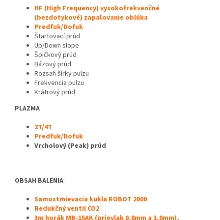
HF (High Frequency) vysokofrekvenčné
(bezdotykové) zapaľovanie oblúka
Predfuk/Dofuk
Štartovací prúd
Up/Down slope
Špičkový prúd
Bázový prúd
Rozsah šírky pulzu
Frekvencia pulzu
Krátrový prúd
PLAZMA
2T/4T
Predfuk/Dofuk
Vrcholový (Peak) prúd
OBSAH BALENIA
:
Samostmievacia kukla ROBOT 2000
Redukčný ventil CO2
3m
horák
MB-15AK (prievlak 0,8mm a 1,0mm),