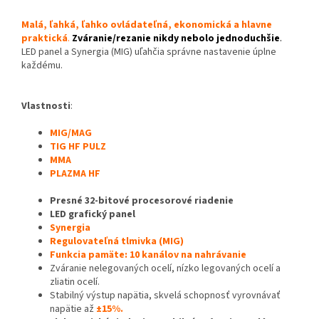
Malá, ľahká, ľahko ovládateľná, ekonomická a hlavne
praktická
.
Zváranie/rezanie
nikdy nebolo jednoduchšie
.
LED panel a Synergia (MIG) uľahčia správne nastavenie úplne
každému.
Vlastnosti
:
MIG/MAG
TIG HF PULZ
MMA
PLAZMA HF
Presné 32-bitové procesorové riadenie
LED grafický panel
Synergia
Regulovateľná tlmivka (MIG)
Funkcia pamäte: 10 kanálov na nahrávanie
Zváranie nelegovaných ocelí, nízko legovaných ocelí a
zliatin ocelí.
Stabilný výstup napätia, skvelá schopnosť vyrovnávať
napätie až
±15%.