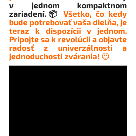
v jednom kompaktnom
zariadení.📦
Všetko, čo kedy
bude potrebovať vaša dielňa, je
teraz k dispozícii v jednom.
Pripojte sa k revolúcii a objavte
radosť z univerzálnosti a
jednoduchosti zvárania!
😍