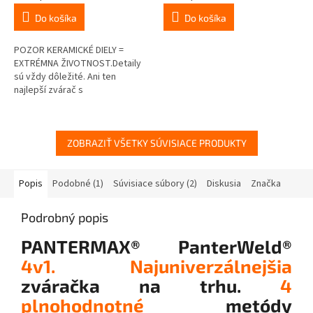
Do košíka
Do košíka
POZOR KERAMICKÉ DIELY =
EXTRÉMNA ŽIVOTNOST.Detaily
sú vždy dôležité. Ani ten
najlepší zvárač s
najdokonalejšou súpravou na
zváranie nemôže dosiahnuť
dokonalé výsledky, ak sa...
ZOBRAZIŤ VŠETKY SÚVISIACE PRODUKTY
Popis
Podobné (1)
Súvisiace súbory (2)
Diskusia
Značka
Podrobný popis
PANTERMAX® PanterWeld®
4v1.
Najuniverzálnejšia
zváračka na trhu.
4
plnohodnotné
metódy