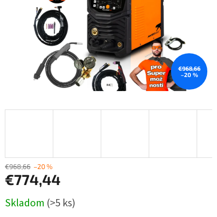
€968,66
–20 %
€968,66
–20 %
€774,44
Jednotková
Skladom
(>5 ks)
cena: