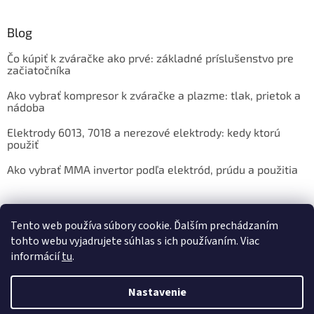
Blog
Čo kúpiť k zváračke ako prvé: základné príslušenstvo pre
začiatočníka
Ako vybrať kompresor k zváračke a plazme: tlak, prietok a
nádoba
Elektrody 6013, 7018 a nerezové elektrody: kedy ktorú
použiť
Ako vybrať MMA invertor podľa elektród, prúdu a použitia
Facebook
Tento web používa súbory cookie. Ďalším prechádzaním
tohto webu vyjadrujete súhlas s ich používaním. Viac
informácií
tu
.
Nastavenie
Vytvoril Shoptet