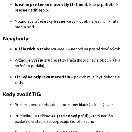
Ideálne pre tenké materiály (1–3 mm)
, kde je potrebné
presne riadiť teplo.
Možno zvárať
všetky bežné kovy
– oceľ, nerez, hliník, titán,
meď a pod.
Nevýhody:
Nižšia rýchlosť
ako MIG/MAG – nehodí sa pre sériovú výrobu.
Vyžaduje
vyššiu zručnosť
zvárača (koordinácia oboch rúk a
nožného pedálu).
Citlivý na prípravu materiálu
– povrch musí byť dokonale
čistý.
Kedy zvoliť TIG:
Pri nerezovej oceli, kde je potrebný hladký a lesklý zvar.
Pri hliníku – v režime
AC (striedavý prúd)
, ktorý narúša
oxidačnú vrstvu a zabezpečuje čistotu zvaru.