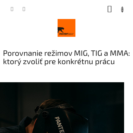
Prejsť
NÁKUP
na
obsah
KOŠÍK
Porovnanie režimov MIG, TIG a MMA:
ktorý zvoliť pre konkrétnu prácu