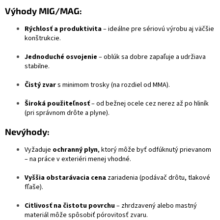
Výhody MIG/MAG:
Rýchlosť a produktivita
– ideálne pre sériovú výrobu aj väčšie
konštrukcie.
Jednoduché osvojenie
– oblúk sa dobre zapaľuje a udržiava
stabilne.
Čistý zvar
s minimom trosky (na rozdiel od MMA).
Široká použiteľnosť
– od bežnej ocele cez nerez až po hliník
(pri správnom drôte a plyne).
Nevýhody:
Vyžaduje
ochranný plyn
, ktorý môže byť odfúknutý prievanom
– na práce v exteriéri menej vhodné.
Vyššia obstarávacia cena
zariadenia (podávač drôtu, tlakové
fľaše).
Citlivosť na čistotu povrchu
– zhrdzavený alebo mastný
materiál môže spôsobiť pórovitosť zvaru.