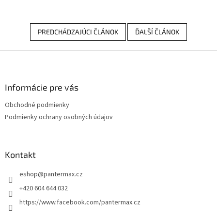
PREDCHÁDZAJÚCI ČLÁNOK
ĎALŠÍ ČLÁNOK
Z
á
p
ä
Informácie pre vás
t
Obchodné podmienky
i
Podmienky ochrany osobných údajov
e
Kontakt
eshop
@
pantermax.cz
+420 604 644 032
https://www.facebook.com/pantermax.cz