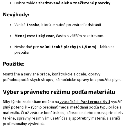
Dobre zvláda
zhrdzavené alebo znečistené povrchy
.
Nevýhody:
Vzniká
troska
, ktorú je nutné po zváraní odstrániť.
Menej estetický zvar
, často s väčším rozstrekom.
Nevhodné pre
veľmi tenké plechy (< 1,5 mm)
– ľahko sa
prepália.
Použitie:
Montážne a servisné práce, konštrukcie z ocele, opravy
poľnohospodárskych strojov, zámočnícke úpravy bez použitia plynu.
Výber správneho režimu podľa materiálu
Díky týmto znalostiam možno na
zváračkách
Pantermax 4 v 1
využiť
plný potenciál – rýchlo prepínať medzi metódami podľa typu práce a
materiálu. Či už zvárate konštrukciu, zábradlie alebo opravujete diel v
teréne, správny režim vám ušetrí čas aj spotrebný materiál a zaručí
profesionálny výsledok.