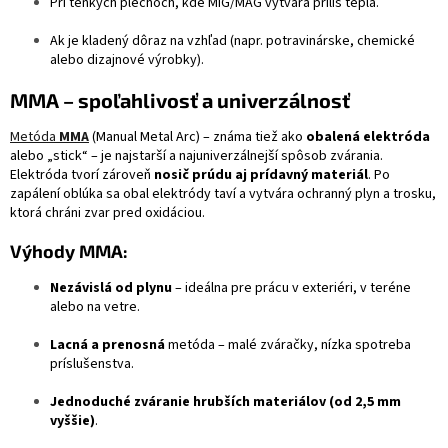
Pri tenkých plechoch, kde MIG/MAG vytvára príliš tepla.
Ak je kladený dôraz na vzhľad (napr. potravinárske, chemické
alebo dizajnové výrobky).
MMA – spoľahlivosť a univerzálnosť
Metóda
MMA
(Manual Metal Arc) – známa tiež ako
obalená elektróda
alebo „stick“ – je najstarší a najuniverzálnejší spôsob zvárania.
Elektróda tvorí zároveň
nosič prúdu aj prídavný materiál
. Po
zapálení oblúka sa obal elektródy taví a vytvára ochranný plyn a trosku,
ktorá chráni zvar pred oxidáciou.
Výhody MMA:
Nezávislá od plynu
– ideálna pre prácu v exteriéri, v teréne
alebo na vetre.
Lacná a prenosná
metóda – malé zváračky, nízka spotreba
príslušenstva.
Jednoduché zváranie hrubších materiálov (od 2,5 mm
vyššie)
.