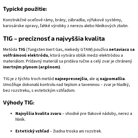
Typické použitie:
Konstrukčné oceľové rámy, brány, zábradlia, výfukové systémy,
karosárske opravy, ľahké výrobky z nerezu alebo hliníkových zliatin.
TIG – precíznosť a najvyššia kvalita
Metóda
TIG
(Tungsten Inert Gas, niekedy GTAW) používa
netaviacu sa
volfrámovú elektródu
, ktorá vytvára oblúk medzi elektródou a
materiálom. Prídavný materiál sa pridáva ručne a celý zvar je chránený
inertným plynom (argónom)
.
TIG je z týchto troch metód
najnepresnejšia
, ale aj
najpomalšia
.
Umožňuje dokonalú kontrolu nad teplom a taveninou – zvar je hladký,
bez rozstreku, s estetickým vzhľadom.
Výhody TIG:
Najvyššia kvalita zvaru
– vhodné pre tlakové nádoby, nerez a
hliník.
Estetický vzhľad
– žiadna troska ani rozstrek.