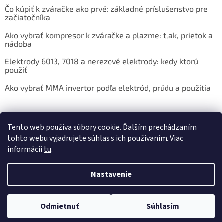
Čo kúpiť k zváračke ako prvé: základné príslušenstvo pre
začiatočníka
Ako vybrať kompresor k zváračke a plazme: tlak, prietok a
nádoba
Elektrody 6013, 7018 a nerezové elektrody: kedy ktorú
použiť
Ako vybrať MMA invertor podľa elektród, prúdu a použitia
Facebook
Tento web používa súbory cookie. Ďalším prechádzaním
tohto webu vyjadrujete súhlas s ich používaním. Viac
informácií
tu
.
Nastavenie
Vytvoril Shoptet
Odmietnuť
Súhlasím
Copyright 2026
Pantermax.sk
. Všetky práva vyhradené.