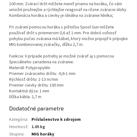
100 mm. Zvárací drôt môžete meniť priamo na horáku, čo vám
umožní pružnejšie a rýchlejšie reagovať na rôzne zváracie úlohy.
Kombinácia horáka a cievky je ideálna na zváranie hliníka;
Pri zváraní pomocou horáka s pištoľou Spool Gun môžete
používať drôt s priemerom 0,6 až 1 mm. Pre dobrú voľnosť
pohybu počas zvárania má kábel, ktorý možno pripojiť k prípojke
MIG kombinovanej zváračky, dĺžku 2,7 m.
Funkcia: V prípade potreby je možné zvárať aj s pomocou
špeciálneho zariadenia na zváranie.
Materiál: Polypropylén
Priemer zváracieho drôtu: -0,6-1 mm
Rýchlosť drôtu: 1-13 m/min
Priemer cievky drôtu: 100 mm
Kontaktná dýza: 1 mm
Dĺžka kábla: 2,7 m
Dodatočné parametre
Kategória
:
Príslušenstvo k zdrojom
Hmotnosť
:
1.05 kg
Skupina
:
MIG horáky