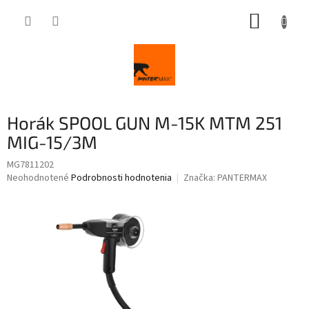
Prejsť
NÁKUP
na
obsah
KOŠÍK
Horák SPOOL GUN M-15K MTM 251
MIG-15/3M
MG7811202
Priemerné
Neohodnotené
Podrobnosti hodnotenia
Značka:
PANTERMAX
hodnotenie
produktu
je
0,0
z
5
hviezdičiek.