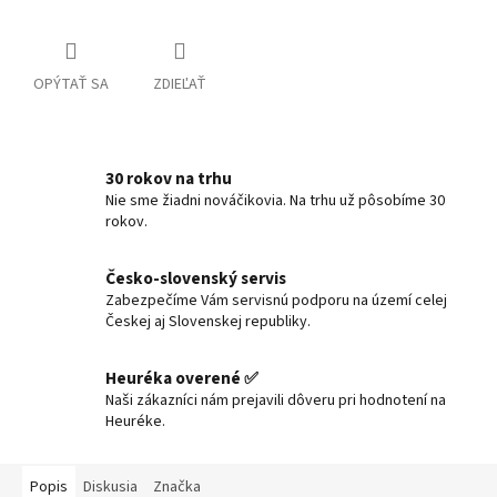
OPÝTAŤ SA
ZDIEĽAŤ
30 rokov na trhu
Nie sme žiadni nováčikovia. Na trhu už pôsobíme 30
rokov.
Česko-slovenský servis
Zabezpečíme Vám servisnú podporu na území celej
Českej aj Slovenskej republiky.
Heuréka overené ✅
Naši zákazníci nám prejavili dôveru pri hodnotení na
Heuréke.
Popis
Diskusia
Značka