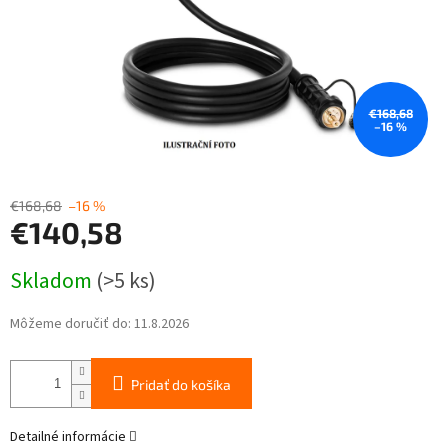
€168,68
–16 %
€168,68
–16 %
€140,58
Jednotková
Skladom
(>5 ks)
cena:
Môžeme doručiť do:
11.8.2026
Pridať do košíka
Detailné informácie