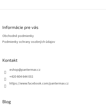
Z
á
p
ä
Informácie pre vás
t
Obchodné podmienky
i
Podmienky ochrany osobných údajov
e
Kontakt
eshop
@
pantermax.cz
+420 604 644 032
https://www.facebook.com/pantermax.cz
Blog