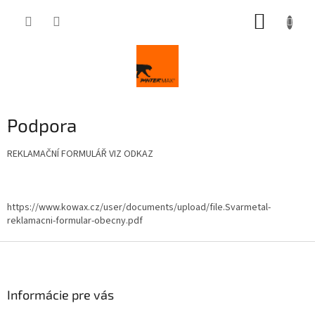
Prejsť
NÁKUP
na
obsah
KOŠÍK
Podpora
REKLAMAČNÍ FORMULÁŘ VIZ ODKAZ
https://www.kowax.cz/user/documents/upload/file.Svarmetal-
reklamacni-formular-obecny.pdf
Z
á
p
ä
Informácie pre vás
t