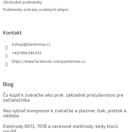
Obchodné podmienky
i
Podmienky ochrany osobných údajov
e
Kontakt
eshop
@
pantermax.cz
+420 604 644 032
https://www.facebook.com/pantermax.cz
Blog
Čo kúpiť k zváračke ako prvé: základné príslušenstvo pre
začiatočníka
Ako vybrať kompresor k zváračke a plazme: tlak, prietok a
nádoba
Elektrody 6013, 7018 a nerezové elektrody: kedy ktorú
použiť