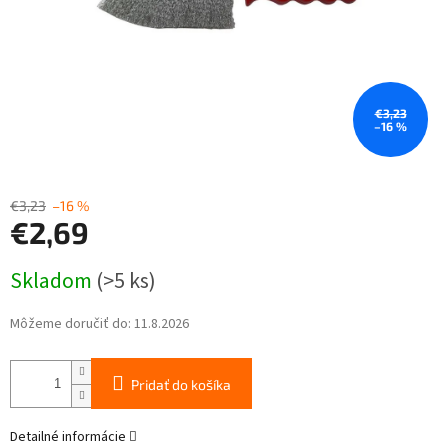
€3,23
–16 %
€3,23
–16 %
€2,69
Jednotková
Skladom
(>5 ks)
cena:
Môžeme doručiť do:
11.8.2026
Pridať do košíka
Detailné informácie