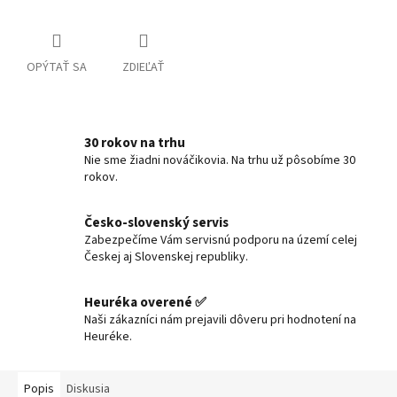
OPÝTAŤ SA
ZDIEĽAŤ
30 rokov na trhu
Nie sme žiadni nováčikovia. Na trhu už pôsobíme 30
rokov.
Česko-slovenský servis
Zabezpečíme Vám servisnú podporu na území celej
Českej aj Slovenskej republiky.
Heuréka overené ✅
Naši zákazníci nám prejavili dôveru pri hodnotení na
Heuréke.
Popis
Diskusia