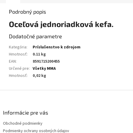
Podrobný popis
Oceľová jednoriadková kefa.
Dodatočné parametre
Kategória
:
Príslušenstvo k zdrojom
Hmotnosť
:
0.11 kg
EAN
:
8591715200455
Určené pre
:
Všetky MMA
Hmotnosť
:
0,02 kg
Z
á
p
ä
Informácie pre vás
t
Obchodné podmienky
i
Podmienky ochrany osobných údajov
e