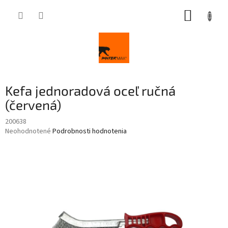
Prejsť
NÁKUP
na
obsah
KOŠÍK
Kefa jednoradová oceľ ručná
(červená)
200638
Priemerné
Neohodnotené
Podrobnosti hodnotenia
hodnotenie
produktu
je
0,0
z
5
hviezdičiek.