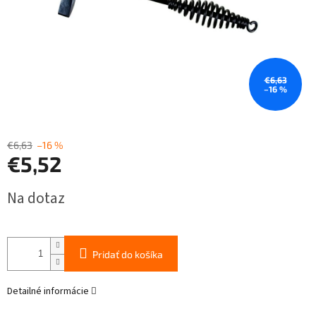
€6,63
–16 %
€6,63
–16 %
€5,52
Jednotková
Na dotaz
cena:
Pridať do košíka
Detailné informácie