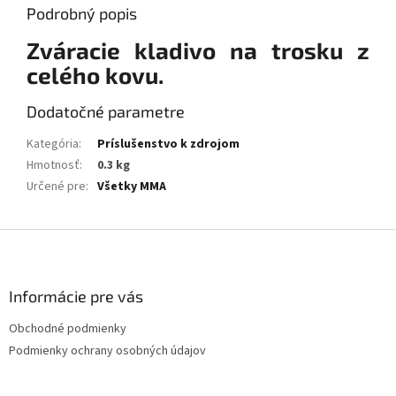
Podrobný popis
Zváracie kladivo na trosku z
celého kovu.
Dodatočné parametre
Kategória
:
Príslušenstvo k zdrojom
Hmotnosť
:
0.3 kg
Určené pre
:
Všetky MMA
Z
á
p
ä
Informácie pre vás
t
Obchodné podmienky
i
Podmienky ochrany osobných údajov
e