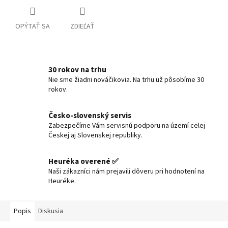
OPÝTAŤ SA
ZDIEĽAŤ
30 rokov na trhu
Nie sme žiadni nováčikovia. Na trhu už pôsobíme 30
rokov.
Česko-slovenský servis
Zabezpečíme Vám servisnú podporu na území celej
Českej aj Slovenskej republiky.
Heuréka overené ✅
Naši zákazníci nám prejavili dôveru pri hodnotení na
Heuréke.
Popis
Diskusia