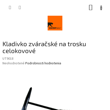
Prejsť
NÁKUP
na
obsah
KOŠÍK
Kladivko zváračské na trosku
celokovové
UT9018
Priemerné
Neohodnotené
Podrobnosti hodnotenia
hodnotenie
produktu
je
0,0
z
5
hviezdičiek.