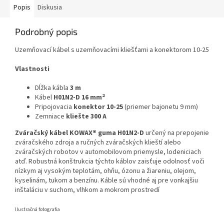
Popis
Diskusia
Podrobný popis
Uzemňovací kábel s uzemňovacími kliešťami a konektorom 10-25
Vlastnosti
Dĺžka kábla
3 m
2
Kábel
H01N2-D 16 mm
Pripojovacia
konektor 10-25
(priemer bajonetu 9 mm)
Zemniace
kliešte 300 A
Zváračský kábel KOWAX® guma H01N2-D
určený na prepojenie
zváračského zdroja a ručných zváračských klieští alebo
zváračských robotov v automobilovom priemysle, lodeniciach
atď. Robustná konštrukcia týchto káblov zaisťuje odolnosť voči
nízkym aj vysokým teplotám, ohňu, ózonu a žiareniu, olejom,
kyselinám, tukom a benzínu. Káble sú vhodné aj pre vonkajšiu
inštaláciu v suchom, vlhkom a mokrom prostredí
Ilustračná fotografia