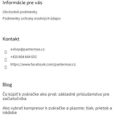
ä
Informácie pre vás
t
Obchodné podmienky
i
Podmienky ochrany osobných údajov
e
Kontakt
eshop
@
pantermax.cz
+420 604 644 032
https://www.facebook.com/pantermax.cz
Blog
Čo kúpiť k zváračke ako prvé: základné príslušenstvo pre
začiatočníka
Ako vybrať kompresor k zváračke a plazme: tlak, prietok a
nádoba