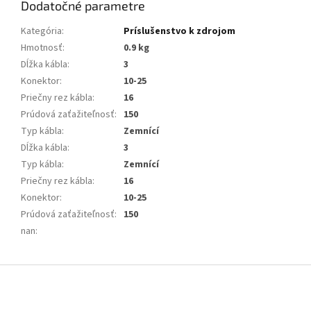
Dodatočné parametre
Kategória
:
Príslušenstvo k zdrojom
Hmotnosť
:
0.9 kg
Dĺžka kábla
:
3
Konektor
:
10-25
Priečny rez kábla
:
16
Prúdová zaťažiteľnosť
:
150
Typ kábla
:
Zemnící
Dĺžka kábla
:
3
Typ kábla
:
Zemnící
Priečny rez kábla
:
16
Konektor
:
10-25
Prúdová zaťažiteľnosť
:
150
nan
:
Z
á
p