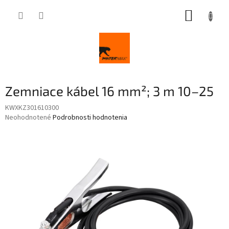
Prejsť
NÁKUP
na
obsah
KOŠÍK
Zemniace kábel 16 mm²; 3 m 10–25
KWXKZ301610300
Priemerné
Neohodnotené
Podrobnosti hodnotenia
hodnotenie
produktu
je
0,0
z
5
hviezdičiek.