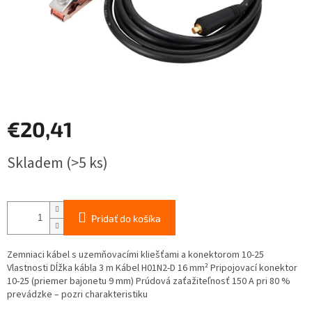
€20,41
Jednotková
Skladem
(>5 ks)
cena:
Pridať do košíka
Zemniaci kábel s uzemňovacími kliešťami a konektorom 10-25
Vlastnosti Dĺžka kábla 3 m Kábel H01N2-D 16 mm² Pripojovací konektor
10-25 (priemer bajonetu 9 mm) Prúdová zaťažiteľnosť 150 A pri 80 %
prevádzke – pozri charakteristiku