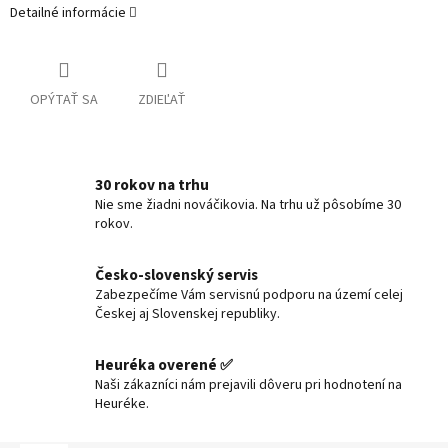
Detailné informácie
OPÝTAŤ SA
ZDIEĽAŤ
30 rokov na trhu
Nie sme žiadni nováčikovia. Na trhu už pôsobíme 30
rokov.
Česko-slovenský servis
Zabezpečíme Vám servisnú podporu na území celej
Českej aj Slovenskej republiky.
Heuréka overené ✅
Naši zákazníci nám prejavili dôveru pri hodnotení na
Heuréke.