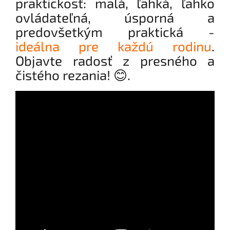
praktickosť: malá, ľahká, ľahko
ovládateľná, úsporná a
predovšetkým praktická -
ideálna pre každú rodinu
.
Objavte radosť z presného a
čistého rezania! 😊.