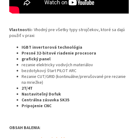
Vlastnosti:
- Vhodný pre všetky typy strojčekov, ktoré sa dajú
použiť v praxi:
IGBT invertorová technológia
Presné 32-bitové riadenie procesora
grafický panel
rezanie elektricky vodivých materiálov
bezdotykový štart PILOT ARC
Rezanie CUT/GRID (kontinuálne/prerušované pre rezanie
na mriežke)
2T/4T
Nastaviteľný Dofuk
Centrálna zásuvka SK35
Pripojenie CNC
OBSAH BALENIA
: