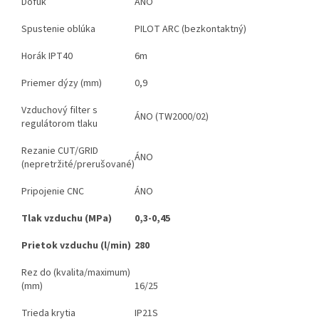
Dofuk
ÁNO
Spustenie oblúka
PILOT ARC (bezkontaktný)
Horák IPT40
6m
Priemer dýzy (mm)
0,9
Vzduchový filter s
ÁNO (TW2000/02)
regulátorom tlaku
Rezanie CUT/GRID
ÁNO
(nepretržité/prerušované)
Pripojenie CNC
ÁNO
Tlak vzduchu (MPa)
0,3-0,45
Prietok vzduchu (l/min)
280
Rez do (kvalita/maximum)
(mm)
16/25
Trieda krytia
IP21S