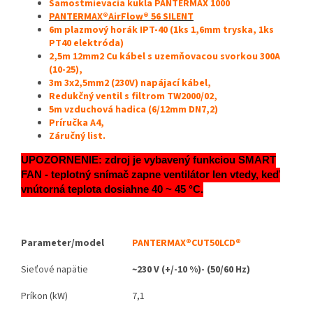
Samostmievacia kukla PANTERMAX 1000
PANTERMAX®AirFlow® 56 SILENT
6m
plazmový horák
IPT-40 (1ks 1,6mm tryska, 1ks
PT40 elektróda)
2,5m 12mm2 Cu kábel s uzemňovacou svorkou 300A
(10-25),
3m 3x2,5mm2 (230V) napájací kábel,
Redukčný ventil s filtrom TW2000/02,
5m vzduchová hadica (6/12mm DN7,2)
Príručka A4,
Záručný list.
UPOZORNENIE: zdroj je vybavený funkciou SMART
FAN - teplotný snímač zapne ventilátor len vtedy, keď
vnútorná teplota dosiahne 40 ~ 45 °C.
Parameter/model
PANTERMAX®
CUT50LCD®
Sieťové napätie
~230 V (
+/-10 %)
- (50/60 Hz)
Príkon (kW)
7,1