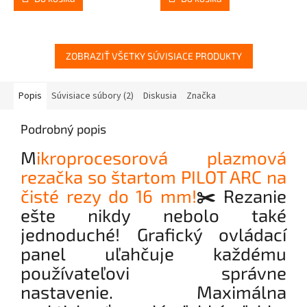
ZOBRAZIŤ VŠETKY SÚVISIACE PRODUKTY
Popis
Súvisiace súbory (2)
Diskusia
Značka
Podrobný popis
M
ikroprocesorová plazmová
rezačka so štartom PILOT ARC na
čisté rezy do 16 mm!
✂️
Rezanie
ešte nikdy nebolo také
jednoduché! Grafický ovládací
panel uľahčuje každému
používateľovi správne
nastavenie. Maximálna