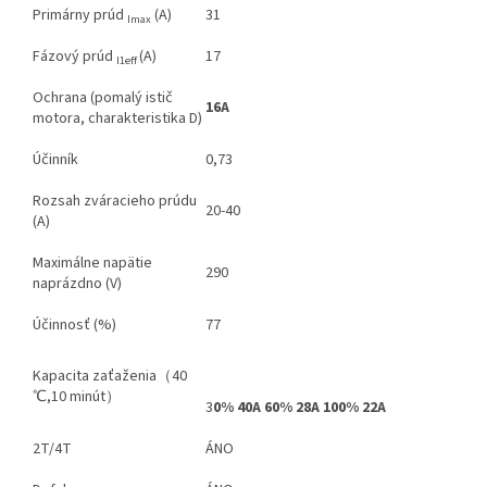
Primárny prúd
(A)
31
Imax
Fázový prúd
(A)
17
I1eff
Ochrana (pomalý istič
16A
motora, charakteristika D)
Účinník
0,73
Rozsah zváracieho prúdu
20-40
(A)
Maximálne napätie
290
naprázdno (V)
Účinnosť (%)
77
Kapacita zaťaženia（40
℃,10 minút）
3
0% 40A
60%
28A 100% 22A
2T/4T
ÁNO