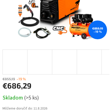
€855,19
–19 %
€855,19
–19 %
€686,29
Jednotková
Skladom
(>5 ks)
cena:
Môžeme doručiť do:
11.8.2026