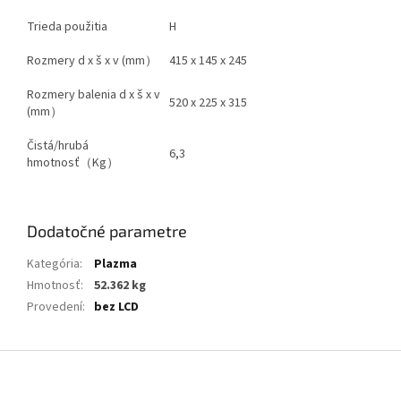
Trieda použitia
H
Rozmery d x š x v (mm）
415 x 145 x 245
Rozmery balenia d x š x v
520 x 225 x 315
(mm）
Čistá/hrubá
6,3
hmotnosť（Kg）
Dodatočné parametre
Kategória
:
Plazma
Hmotnosť
:
52.362 kg
Provedení
:
bez LCD
Z
á
p