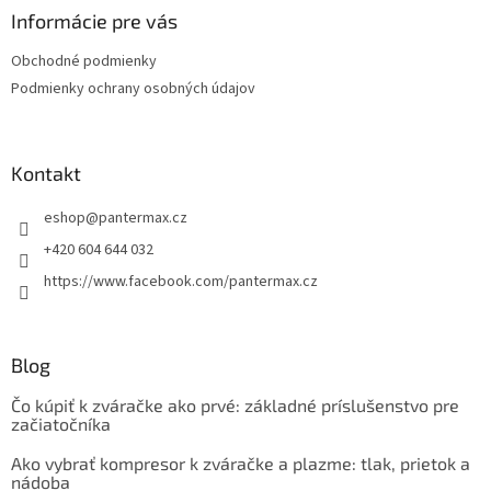
ä
Informácie pre vás
t
Obchodné podmienky
i
Podmienky ochrany osobných údajov
e
Kontakt
eshop
@
pantermax.cz
+420 604 644 032
https://www.facebook.com/pantermax.cz
Blog
Čo kúpiť k zváračke ako prvé: základné príslušenstvo pre
začiatočníka
Ako vybrať kompresor k zváračke a plazme: tlak, prietok a
nádoba