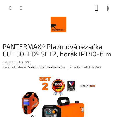
Prejsť
NÁKUP
na
obsah
KOŠÍK
PANTERMAX® Plazmová rezačka
CUT 50LED® SET2, horák IPT40-6 m
PMCUT50LED_S02
Priemerné
Neohodnotené
Podrobnosti hodnotenia
Značka:
PANTERMAX
hodnotenie
produktu
je
0,0
z
5
hviezdičiek.