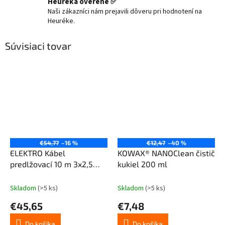
Heuréka overené ✅
Naši zákazníci nám prejavili dôveru pri hodnotení na
Heuréke.
Súvisiaci tovar
€54,77
–16 %
€12,47
–40 %
ELEKTRO Kábel
KOWAX® NANOClean čistič
predlžovací 10 m 3x2,5
kukiel 200 ml
mm2 1x230V (oranžový)
Skladom
(>5 ks)
Skladom
(>5 ks)
€45,65
€7,48
Do košíka
Do košíka