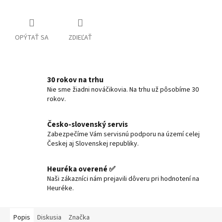
OPÝTAŤ SA
ZDIEĽAŤ
30 rokov na trhu
Nie sme žiadni nováčikovia. Na trhu už pôsobíme 30
rokov.
Česko-slovenský servis
Zabezpečíme Vám servisnú podporu na území celej
Českej aj Slovenskej republiky.
Heuréka overené ✅
Naši zákazníci nám prejavili dôveru pri hodnotení na
Heuréke.
Popis
Diskusia
Značka