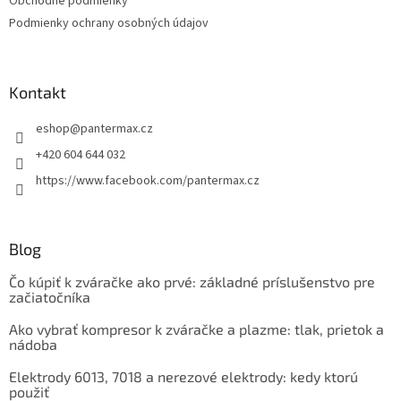
Obchodné podmienky
i
Podmienky ochrany osobných údajov
e
Kontakt
eshop
@
pantermax.cz
+420 604 644 032
https://www.facebook.com/pantermax.cz
Blog
Čo kúpiť k zváračke ako prvé: základné príslušenstvo pre
začiatočníka
Ako vybrať kompresor k zváračke a plazme: tlak, prietok a
nádoba
Elektrody 6013, 7018 a nerezové elektrody: kedy ktorú
použiť