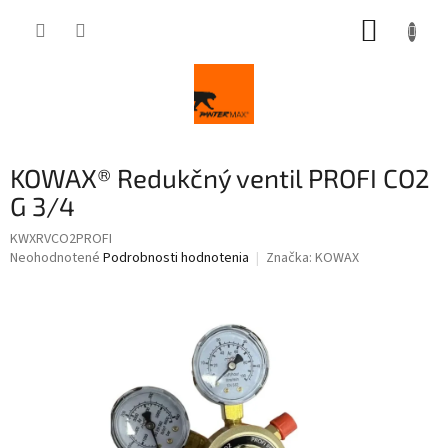
Prejsť
NÁKUP
na
obsah
KOŠÍK
KOWAX® Redukčný ventil PROFI CO2
G 3/4
KWXRVCO2PROFI
Priemerné
Neohodnotené
Podrobnosti hodnotenia
Značka:
KOWAX
hodnotenie
produktu
je
0,0
z
5
hviezdičiek.