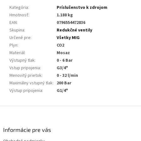
Kategória
:
Príslušenstvo k zdrojom
Hmotnosť
:
1.188 kg
EAN
:
0796554472836
Skupina
:
Redukčné ventily
Určené pre
:
Všetky MIG
Plyn
:
CO2
Materiál
:
Mosaz
Výstupný tlak
:
0 - 6 Bar
Vstup pripojenia
:
G3/4"
Menovitý prietok
:
0 - 32 l/min
Maximálny vstupný tlak
:
200 Bar
Výstup pripojenia
:
G1/4"
Z
á
p
ä
Informácie pre vás
t