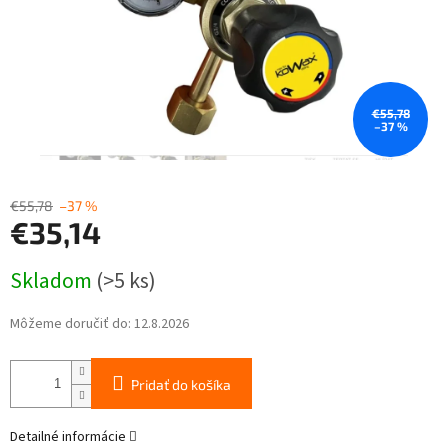
€55,78
–37 %
€55,78
–37 %
€35,14
Jednotková
Skladom
(>5 ks)
cena:
Môžeme doručiť do:
12.8.2026
Pridať do košíka
Detailné informácie