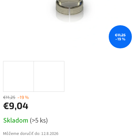
€11,25
–19 %
€11,25
–19 %
€9,04
Jednotková
Skladom
(>5 ks)
cena:
Môžeme doručiť do:
12.8.2026