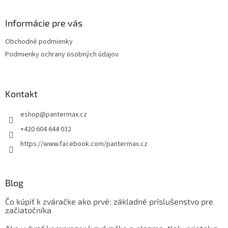
á
p
ä
Informácie pre vás
t
Obchodné podmienky
i
Podmienky ochrany osobných údajov
e
Kontakt
eshop
@
pantermax.cz
+420 604 644 032
https://www.facebook.com/pantermax.cz
Blog
Čo kúpiť k zváračke ako prvé: základné príslušenstvo pre
začiatočníka