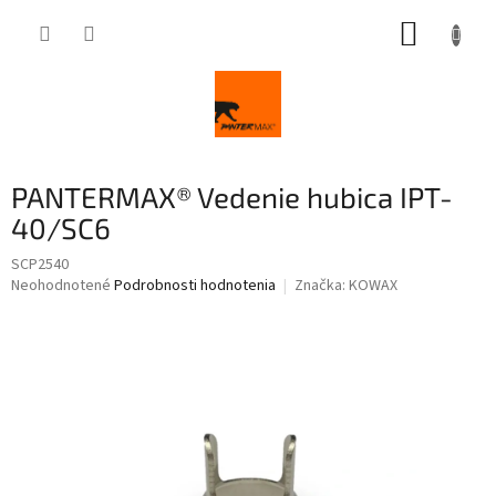
Prejsť
NÁKUP
na
obsah
KOŠÍK
PANTERMAX® Vedenie hubica IPT-
40/SC6
SCP2540
Priemerné
Neohodnotené
Podrobnosti hodnotenia
Značka:
KOWAX
hodnotenie
produktu
je
0,0
z
5
hviezdičiek.