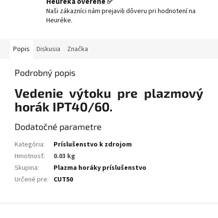
Heuréka overené ✅
Naši zákazníci nám prejavili dôveru pri hodnotení na
Heuréke.
Popis
Diskusia
Značka
Podrobný popis
Vedenie výtoku pre plazmový
horák IPT40/60.
Dodatočné parametre
Kategória
:
Príslušenstvo k zdrojom
Hmotnosť
:
0.03 kg
Skupina
:
Plazma horáky príslušenstvo
Určené pre
:
CUT50
Z