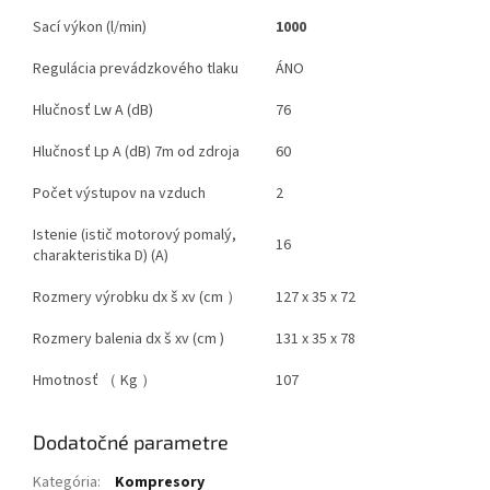
Sací výkon (l/min)
1000
Regulácia prevádzkového tlaku
ÁNO
Hlučnosť Lw A (dB)
76
Hlučnosť Lp A (dB) 7m od zdroja
60
Počet výstupov na vzduch
2
Istenie (istič motorový pomalý,
16
charakteristika D) (A)
Rozmery výrobku dx š xv (cm ）
127 x 35 x 72
Rozmery balenia dx š xv (cm )
131 x 35 x 78
Hmotnosť （ Kg ）
107
Dodatočné parametre
Kategória
:
Kompresory