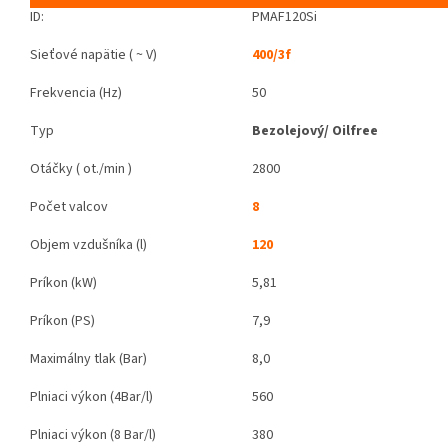
ID:
PMAF120Si
Sieťové napätie ( ~ V)
400/3f
Frekvencia (Hz)
50
Typ
Bezolejový/ Oilfree
Otáčky ( ot./min )
2800
Počet valcov
8
Objem vzdušníka (l)
120
Príkon (kW)
5,81
Príkon (PS)
7,9
Maximálny tlak (Bar)
8,0
Plniaci výkon (4Bar/l)
560
Plniaci výkon (8 Bar/l)
380