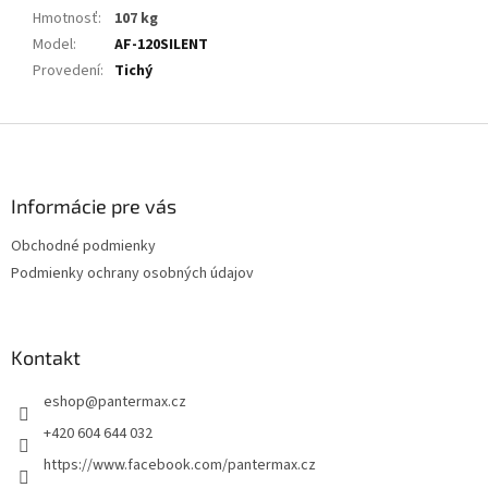
Hmotnosť
:
107 kg
Model
:
AF-120SILENT
Provedení
:
Tichý
Z
á
p
ä
Informácie pre vás
t
Obchodné podmienky
i
Podmienky ochrany osobných údajov
e
Kontakt
eshop
@
pantermax.cz
+420 604 644 032
https://www.facebook.com/pantermax.cz