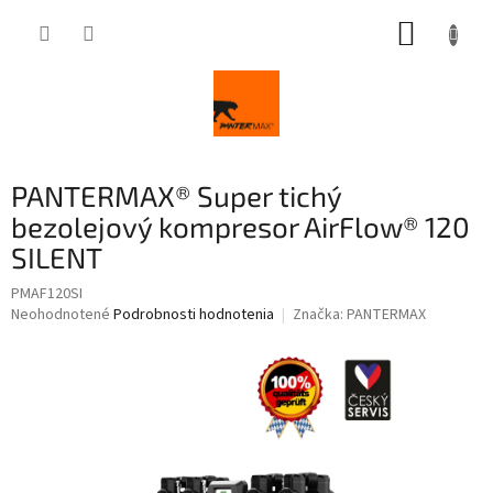
Prejsť
NÁKUP
na
obsah
KOŠÍK
PANTERMAX® Super tichý
bezolejový kompresor AirFlow® 120
SILENT
PMAF120SI
Priemerné
Neohodnotené
Podrobnosti hodnotenia
Značka:
PANTERMAX
hodnotenie
produktu
je
0,0
z
5
hviezdičiek.