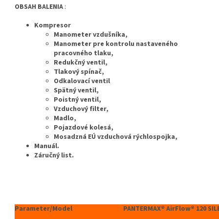
OBSAH BALENIA
:
Kompresor
Manometer vzdušníka,
Manometer pre kontrolu nastaveného
pracovného tlaku,
Redukčný ventil,
Tlakový spínač,
Odkalovací ventil
Spätný ventil,
Poistný ventil,
Vzduchový filter,
Madlo,
Pojazdové kolesá,
Mosadzná EÚ vzduchová rýchlospojka,
Manuál.
Záručný list.
Parameter/Model
PANTERMAX® AirFlow®
120
SIL