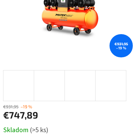
€931,95
–19 %
€931,95
–19 %
€747,89
Jednotková
Skladom
(>5 ks)
cena: