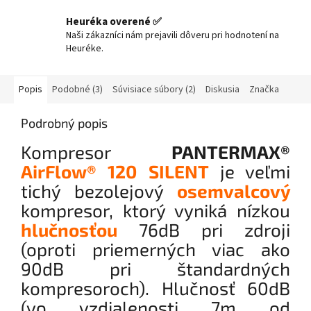
Heuréka overené ✅
Naši zákazníci nám prejavili dôveru pri hodnotení na
Heuréke.
Popis
Podobné (3)
Súvisiace súbory (2)
Diskusia
Značka
Podrobný popis
Kompresor
PANTERMAX®
AirFlow® 120 SILENT
je veľmi
tichý bezolejový
osemvalcový
kompresor, ktorý vyniká nízkou
hlučnosťou
76dB pri zdroji
(oproti priemerných viac ako
90dB pri štandardných
kompresoroch). Hlučnosť 60dB
(vo vzdialenosti 7m od