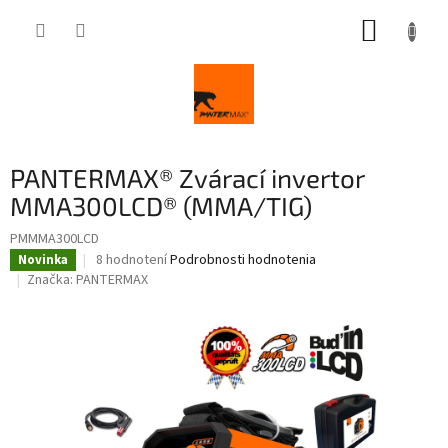
Prejsť
NÁKUP
na
obsah
KOŠÍK
PANTERMAX® Zvárací invertor
MMA300LCD® (MMA/TIG)
PMMMA300LCD
Priemerné
8 hodnotení
Podrobnosti hodnotenia
Novinka
hodnotenie
Značka:
PANTERMAX
produktu
je
4,3
z
5
hviezdičiek.