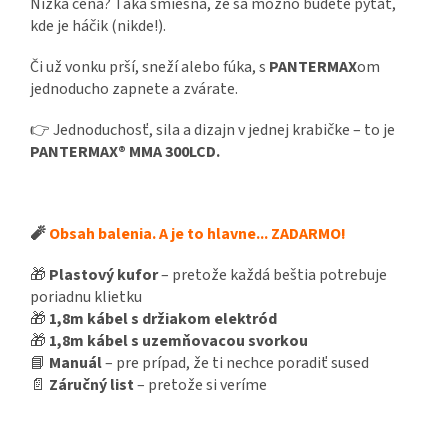
Nízka cena? Taká smiešna, že sa možno budete pýtať,
kde je háčik (nikde!).
Či už vonku prší, sneží alebo fúka, s
PANTERMAX
om
jednoducho zapnete a zvárate.
👉 Jednoduchosť, sila a dizajn v jednej krabičke – to je
PANTERMAX® MMA 300LCD.
🧨
Obsah balenia. A je to hlavne... ZADARMO!
🎁
Plastový kufor
– pretože každá beštia potrebuje
poriadnu klietku
🎁
1,8m kábel s držiakom elektród
🎁
1,8m kábel s uzemňovacou svorkou
📘
Manuál
– pre prípad, že ti nechce poradiť sused
📄
Záručný list
– pretože si veríme