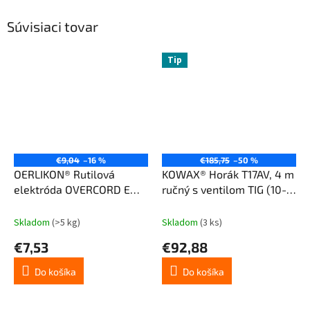
Súvisiaci tovar
Tip
€9,04
–16 %
€185,75
–50 %
OERLIKON® Rutilová
KOWAX® Horák T17AV, 4 m
elektróda OVERCORD E
ručný s ventilom TIG (10-
(ETC PH 28) ø 2,5/350
25)
(E6013) 4,5 kg
Skladom
(>5 kg)
Skladom
(3 ks)
€7,53
€92,88
Do košíka
Do košíka