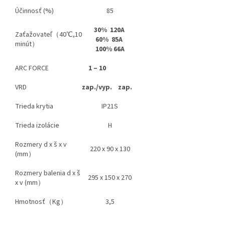
Účinnosť (%)
85
30% 120A
Zaťažovateľ（40℃,10
60% 85A
minút）
100% 66A
ARC FORCE
1 – 10
VRD
zap./vyp.
zap.
Trieda krytia
IP21S
Trieda izolácie
H
Rozmery d x š x v
220 x 90 x 130
(mm）
Rozmery balenia d x š
295 x 150 x 270
x v (mm）
Hmotnosť（Kg）
3,5