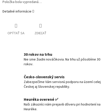
Položka bola vypredaná…
Detailné informácie
OPÝTAŤ SA
ZDIEĽAŤ
30 rokov na trhu
Nie sme žiadni nováčikovia. Na trhu už pôsobíme 30
rokov.
Česko-slovenský servis
Zabezpečíme Vám servisnú podporu na území celej
Českej aj Slovenskej republiky.
Heuréka overené ✅
Naši zákazníci nám prejavili dôveru pri hodnotení na
Heuréke.