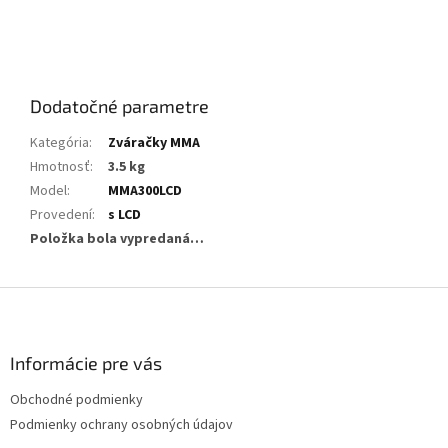
Dodatočné parametre
Kategória
:
Zváračky MMA
Hmotnosť
:
3.5 kg
Model
:
MMA300LCD
Provedení
:
s LCD
Položka bola vypredaná…
Z
á
p
ä
Informácie pre vás
t
Obchodné podmienky
i
Podmienky ochrany osobných údajov
e