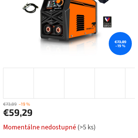
€73,89
–19 %
€73,89
–19 %
€59,29
Jednotková
Momentálne nedostupné
(>5 ks)
cena: