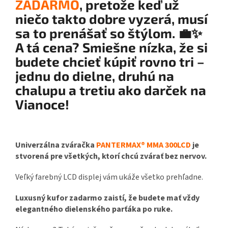
ZADARMO
, pretože keď už
niečo takto dobre vyzerá, musí
sa to prenášať so štýlom.
💼✨
A tá cena? Smiešne nízka, že si
budete chcieť kúpiť rovno tri –
jednu do dielne, druhú na
chalupu a tretiu ako darček na
Vianoce!
Univerzálna zváračka
PANTERMAX® MMA 300LCD
je
stvorená pre všetkých, ktorí chcú zvárať bez nervov.
Veľký farebný LCD displej vám ukáže všetko prehľadne.
Luxusný kufor zadarmo zaistí, že budete mať vždy
elegantného dielenského parťáka po ruke.