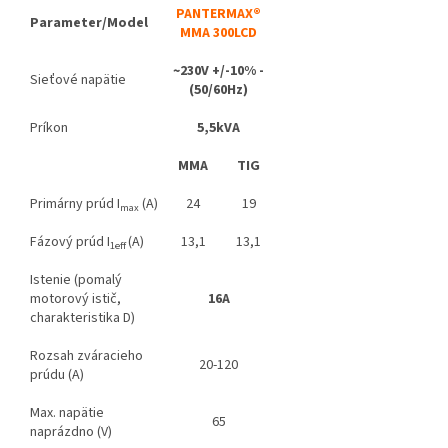
PANTERMAX®
Parameter/Model
MMA
300LCD
~230V +/-10% -
Sieťové napätie
(50/60Hz)
Príkon
5,5kVA
MMA
TIG
Primárny prúd I
(A)
24
19
max
Fázový prúd I
(A)
13,1
13,1
1eff
Istenie (pomalý
motorový istič,
16A
charakteristika D)
Rozsah zváracieho
20-120
prúdu (A)
Max. napätie
65
naprázdno (V)