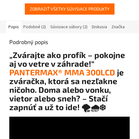
ZOBRAZIŤ VŠETKY SÚVISIACE PRODUKTY
Popis
Podobné (2)
Súvisiace súbory (2)
Diskusia
Značka
Podrobný popis
„Zvárajte ako profík – pokojne
aj vo vetre v záhrade!“
PANTERMAX® MMA 300LCD
je
zváračka, ktorá sa nezľakne
ničoho. Doma alebo vonku,
vietor alebo sneh? – Stačí
zapnúť a už to ide!
🌪️🌧️❄️